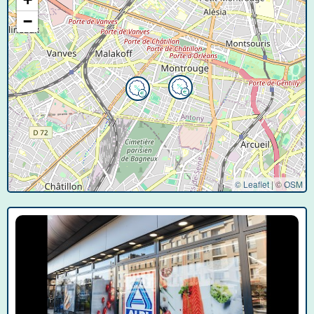
−
© Leaflet
|
©
OSM