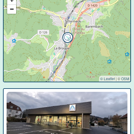
−
© Leaflet
|
©
OSM