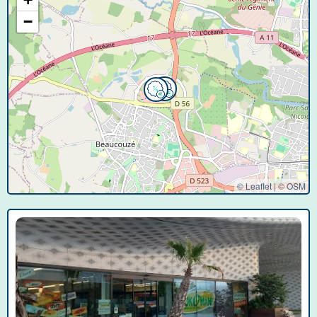
−
© Leaflet
|
©
OSM