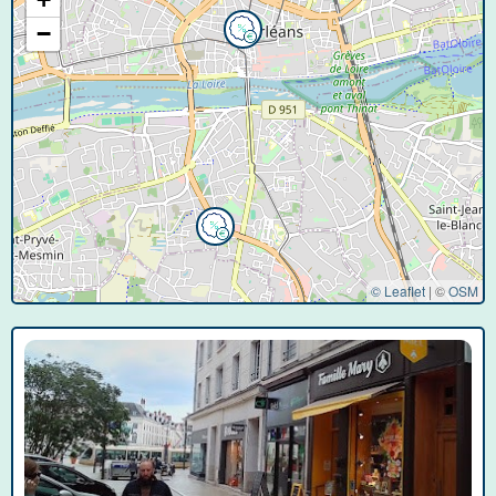
−
© Leaflet
|
©
OSM