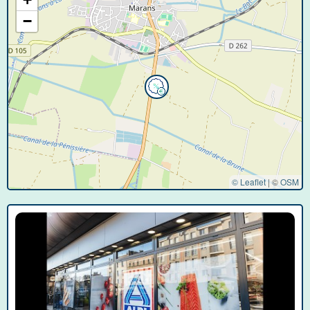
−
© Leaflet
|
©
OSM